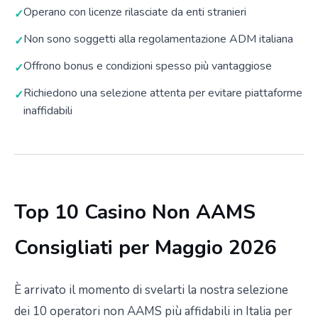
Operano con licenze rilasciate da enti stranieri
Non sono soggetti alla regolamentazione ADM italiana
Offrono bonus e condizioni spesso più vantaggiose
Richiedono una selezione attenta per evitare piattaforme
inaffidabili
Top 10 Casino Non AAMS
Consigliati per Maggio 2026
È arrivato il momento di svelarti la nostra selezione
dei 10 operatori non AAMS più affidabili in Italia per