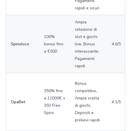
Pagamenti
rapidi e sicuri
Ampia
selezione di
100%
slot e giochi
Spinoloco
bonus fino
live, Bonus
4.6/5
a €500
interessante,
Pagamenti
rapidi
Bonus
350% fino
competitivo,
a 11000€ +
Ampia scelta
OpaBet
4.1/5
350 Free
di giochi,
Spins
Depositi e
prelievi rapidi