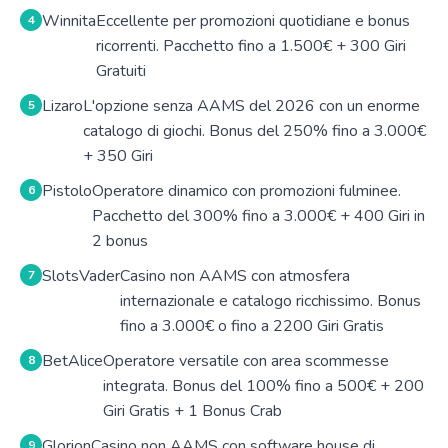
Winnita
Eccellente per promozioni quotidiane e bonus
ricorrenti. Pacchetto fino a 1.500€ + 300 Giri
Gratuiti
Lizaro
L'opzione senza AAMS del 2026 con un enorme
catalogo di giochi. Bonus del 250% fino a 3.000€
+ 350 Giri
Pistolo
Operatore dinamico con promozioni fulminee.
Pacchetto del 300% fino a 3.000€ + 400 Giri in
2 bonus
SlotsVader
Casino non AAMS con atmosfera
internazionale e catalogo ricchissimo. Bonus
fino a 3.000€ o fino a 2200 Giri Gratis
BetAlice
Operatore versatile con area scommesse
integrata. Bonus del 100% fino a 500€ + 200
Giri Gratis + 1 Bonus Crab
Glorion
Casino non AAMS con software house di