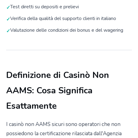
Test diretti su depositi e prelievi
Verifica della qualità del supporto clienti in italiano
Valutazione delle condizioni dei bonus e del wagering
Definizione di Casinò Non
AAMS: Cosa Significa
Esattamente
I casinò non AAMS sicuri sono operatori che non
possiedono la certificazione rilasciata dall'Agenzia