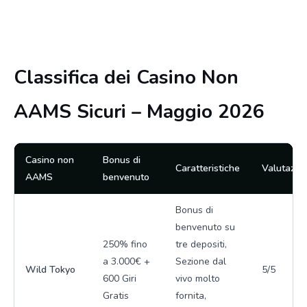
Classifica dei Casino Non
AAMS Sicuri – Maggio 2026
Casino non
Bonus di
Caratteristiche
Valutazio
AAMS
benvenuto
Bonus di
benvenuto su
250% fino
tre depositi,
a 3.000€ +
Sezione dal
Wild Tokyo
5/5
600 Giri
vivo molto
Gratis
fornita,