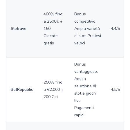
400% fino
Bonus
a 2500€ +
competitivo,
Slotrave
150
Ampia varietà
4.4/5
Giocate
di slot, Prelievi
gratis
veloci
Bonus
vantaggioso,
Ampia
250% fino
selezione di
BetRepublic
a €2.000 +
4.5/5
slot e giochi
200 Giri
live,
Pagamenti
rapidi