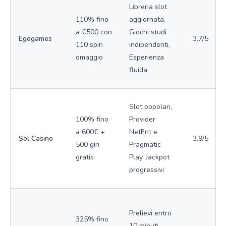
Libreria slot
110% fino
aggiornata,
a €500 con
Giochi studi
Egogames
3.7/5
110 spin
indipendenti,
omaggio
Esperienza
fluida
Slot popolari,
100% fino
Provider
a 600€ +
NetEnt e
Sol Casino
3.9/5
500 giri
Pragmatic
gratis
Play, Jackpot
progressivi
Prelievi entro
325% fino
10 minuti,