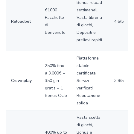
Bonus reload
€1000
settimanali,
Pacchetto
Vasta libreria
Reloadbet
4.6/5
di
di giochi,
Benvenuto
Depositi e
prelievi rapidi
Piattaforma
250% fino
stabile
a 3.000€ +
certificata,
Crownplay
350 giri
Servizi
3.8/5
gratis + 1
verificati,
Bonus Crab
Reputazione
solida
Vasta scelta
di giochi,
400% up to
Bonus e