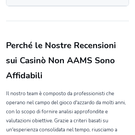
Perché le Nostre Recensioni
sui Casinò Non AAMS Sono
Affidabili
Il nostro team è composto da professionisti che
operano nel campo del gioco d'azzardo da molti anni,
con lo scopo di fornire analisi approfondite e
valutazioni obiettive. Grazie a criteri basati su
un'esperienza consolidata nel tempo, riusciamo a