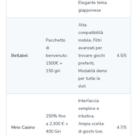
Elegante tema
giapponese
Alta
compatibilità
Pacchetto
mobile, Filtri
di
avanzati per
Betlabel
benvenuto:
trovare giochi
4.5/5
1500€ +
preferiti,
150 giri
Modalità demo
per tutte le
slot
Interfaccia
semplice e
250% fino
intuitiva,
a 2.300 € +
Ampia scelta
Mino Casino
4.7/5
400 Giri
di giochi live,