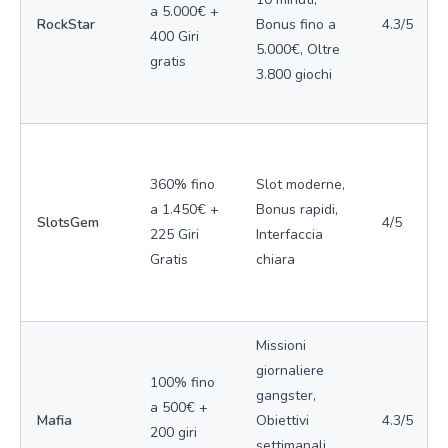
a 5.000€ +
RockStar
Bonus fino a
4.3/5
400 Giri
5.000€, Oltre
gratis
3.800 giochi
360% fino
Slot moderne,
a 1.450€ +
Bonus rapidi,
SlotsGem
4/5
225 Giri
Interfaccia
Gratis
chiara
Missioni
giornaliere
100% fino
gangster,
a 500€ +
Mafia
Obiettivi
4.3/5
200 giri
settimanali,