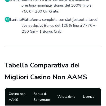
prestigio mondiale. Bonus del 100% fino a
750€ + 200 Giri Gratis
Lanista
Piattaforma completa con slot jackpot e tavoli
live esclusivi. Bonus del 125% fino a 777€ +
250 Giri + 1 Bonus Crab
Tabella Comparativa dei
Migliori Casino Non AAMS
Casino non
Bonus di
Valutazione
Licenza
AAMS
Benvenuto