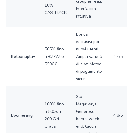
croupier reali,
10%
Interfaccia
CASHBACK
intuitiva
Bonus
esclusivi per
565% fino
nuovi utenti,
Betbonaplay
a €7777 e
Ampia varietà
4.4/5
550GG
di slot, Metodi
di pagamento
sicuri
Slot
100% fino
Megaways,
a 500€ +
Generoso
Boomerang
4.8/5
200 Giri
bonus week-
Gratis
end, Giochi