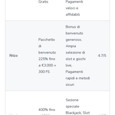
Gratis
Pagamenti
veloci e
affidabili
Bonus di
benvenuto
Pacchetto
generoso,
di
Ampia
benvenuto
selezione di
Ritzo
4.7/5
225% fino
slot e giochi
a €3,000 +
live,
300 FS
Pagamenti
rapidi e metodi
sicuri
Sezione
speciale
400% fino
Blackjack, Slot